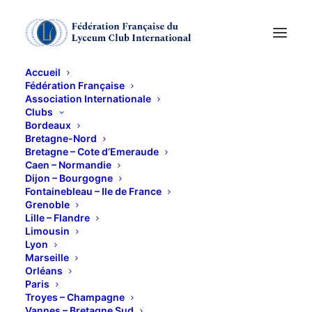
Accueil
Fédération Française
Association Internationale
Soirée théâtrale de
Clubs
Bordeaux
Noël » Panier cuit-
Bretagne-Nord
Bretagne – Cote d’Emeraude
Caen – Normandie
Panier cru »
Dijon – Bourgogne
Fontainebleau – Ile de France
Grenoble
10 DÉCEMBRE 2018
Lille – Flandre
Limousin
Lyon
Marseille
Orléans
Paris
Troyes – Champagne
Deux virtuoses (Myriam Frinault et Jean-Jacques
Vannes – Bretagne Sud