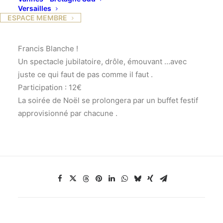
Versailles
Durand, comédien)vous proposent de passer d’une
ESPACE MEMBRE
oeuvre à une autre sans voir la couture …de
Debussy à Carl Orff, par exemple et de Victor Hugo à
Francis Blanche !
Un spectacle jubilatoire, drôle, émouvant …avec
juste ce qui faut de pas comme il faut .
Participation : 12€
La soirée de Noël se prolongera par un buffet festif
approvisionné par chacune .