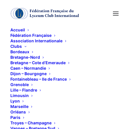
Accueil
Fédération Française
Association Internationale
Soirée musicale
Clubs
Bordeaux
Bretagne-Nord
7 FÉVRIER 2018
Bretagne – Cote d’Emeraude
Caen – Normandie
Dijon – Bourgogne
Fontainebleau – Ile de France
Grenoble
Lille – Flandre
Limousin
Lyon
Deux interprètes nous chanteront
Marseille
des chansons d’amour pour
Orléans
Paris
répertoire français. Vous êtes
Troyes – Champagne
invitées à revoir nos classiques et
Vannes – Bretagne Sud