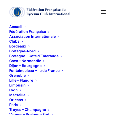
Accueil
Fédération Française
Association Internationale
Soirée littéraire du
Clubs
Bordeaux
L&D autour d'une
Bretagne-Nord
Bretagne – Cote d’Emeraude
Caen – Normandie
grenobloise
Dijon – Bourgogne
Fontainebleau – Ile de France
remarquable
Grenoble
Lille – Flandre
Limousin
20 MAI 2014
Lyon
Marseille
Orléans
Paris
Troyes – Champagne
Vannes – Bretagne Sud