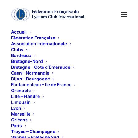
Accueil
Fédération Française
Association Internationale
Soirée des voeux
Clubs
Bordeaux
Bretagne-Nord
13 JANVIER 2014
Bretagne – Cote d’Emeraude
Caen – Normandie
Dijon – Bourgogne
Fontainebleau – Ile de France
Grenoble
Lille – Flandre
Limousin
Lyon
Quelle magnifique soirée !!!
Marseille
Orléans
Le lundi 13 janvier, nous étions 40 lycéennes
Paris
Troyes – Champagne
réunies pour la soirée des vœux chez Agnès Arnaud.
Vannes – Bretagne Sud