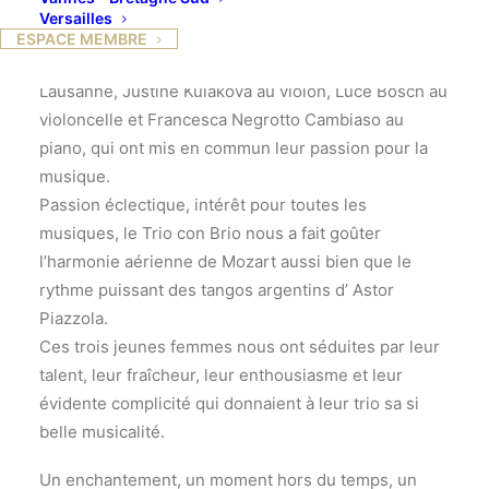
Dans ce très bel écrin, un magnifique bijou : le
Versailles
concert donné par le Trio con Brio.
ESPACE MEMBRE
Trois jeunes femmes issues du conservatoire de
Lausanne, Justine Kulakova au violon, Luce Bosch au
violoncelle et Francesca Negrotto Cambiaso au
piano, qui ont mis en commun leur passion pour la
musique.
Passion éclectique, intérêt pour toutes les
musiques, le Trio con Brio nous a fait goûter
l’harmonie aérienne de Mozart aussi bien que le
rythme puissant des tangos argentins d’ Astor
Piazzola.
Ces trois jeunes femmes nous ont séduites par leur
talent, leur fraîcheur, leur enthousiasme et leur
évidente complicité qui donnaient à leur trio sa si
belle musicalité.
Un enchantement, un moment hors du temps, un