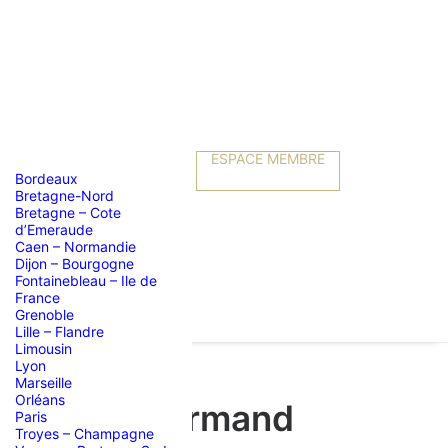
ESPACE MEMBRE
Bordeaux
Bretagne-Nord
Bretagne – Cote
d’Emeraude
Caen – Normandie
Dijon – Bourgogne
Fontainebleau – Ile de
France
Grenoble
Lille – Flandre
Limousin
Lyon
Marseille
Orléans
d’un café gourmand
Paris
Troyes – Champagne