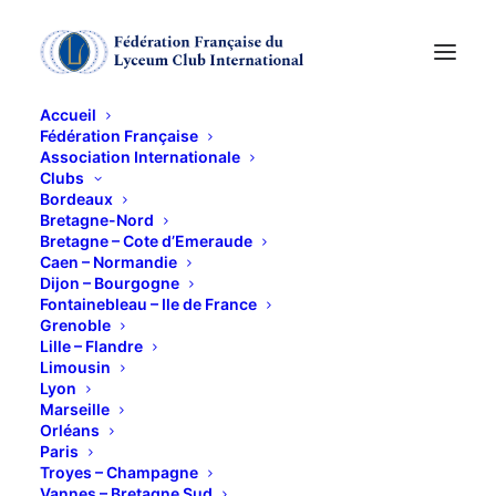
Accueil
Fédération Française
Association Internationale
Rive droite / Rive
Clubs
Bordeaux
gauche « Bring »
Bretagne-Nord
Bretagne – Cote d’Emeraude
Caen – Normandie
autour d’un café
Dijon – Bourgogne
Fontainebleau – Ile de France
gourmand
Grenoble
Lille – Flandre
Limousin
27 NOVEMBRE 2017
Lyon
Marseille
Orléans
Paris
Troyes – Champagne
Vannes – Bretagne Sud