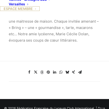
Versailles
Les Lycéennes se retrouvent dans un appartement
ESPACE MEMBRE
parisien autour d’un café proposé par
une maitresse de maison. Chaque invitée amenant –
« Bring » – une « gourmandise », tarte, macarons
etc… Notre amie lycéenne, Marie Cécile Dolan,
évoquera ses coups de cœur littéraires.
© 2026 Fédération Française du Lyceum Club International. | Tous