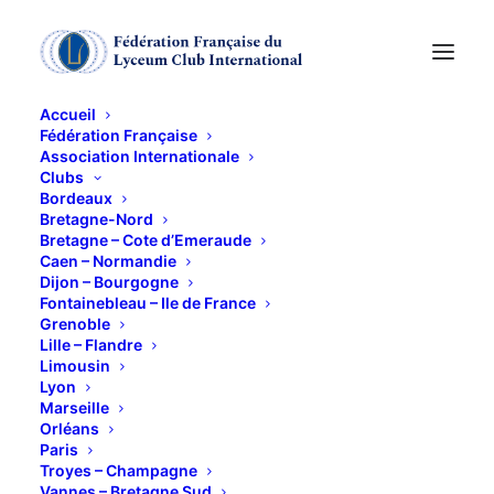
Accueil
Fédération Française
Association Internationale
Rencontre avec Emma
Clubs
Bordeaux
Louis
Bretagne-Nord
Bretagne – Cote d’Emeraude
Caen – Normandie
Dijon – Bourgogne
10 MAI 2017
Fontainebleau – Ile de France
Grenoble
Lille – Flandre
Limousin
Lyon
Marseille
Orléans
LE JOUR OU JE N’ AI PAS TUE MON
Paris
PERE UN RUDE ROMAN
Troyes – Champagne
Vannes – Bretagne Sud