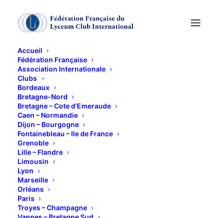
Accueil
Fédération Française
Association Internationale
Programme Rentrée
Clubs
Bordeaux
2024
Bretagne-Nord
Bretagne – Cote d’Emeraude
Caen – Normandie
Dijon – Bourgogne
16 JUILLET 2024
Fontainebleau – Ile de France
Grenoble
Lille – Flandre
Limousin
Lyon
Marseille
Orléans
Paris
Ce contenu est protégé par un mot de passe. Pour
Troyes – Champagne
le voir, veuillez saisir votre mot de passe ci-
Vannes – Bretagne Sud