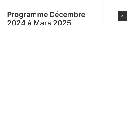
Programme Décembre
2024 à Mars 2025
Ce contenu est protégé par un mot de
passe. Pour le voir, veuillez saisir
votre mot de passe ci-dessous :
Mot de passe :
by fontainebleau