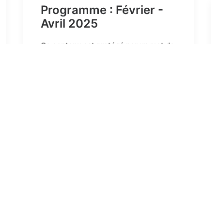
Programme : Février -
Avril 2025
Ce contenu est protégé par un mot de
passe. Pour le voir, veuillez saisir
votre mot de passe ci-dessous :
Mot de passe :
by fontainebleau