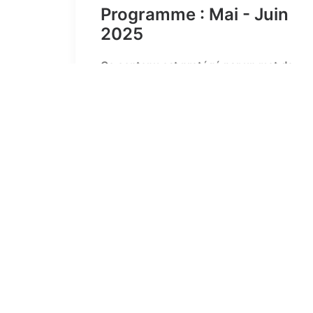
Programme : Mai - Juin
2025
Ce contenu est protégé par un mot de
passe. Pour le voir, veuillez saisir
votre mot de passe ci-dessous :
Mot de passe :
by fontainebleau