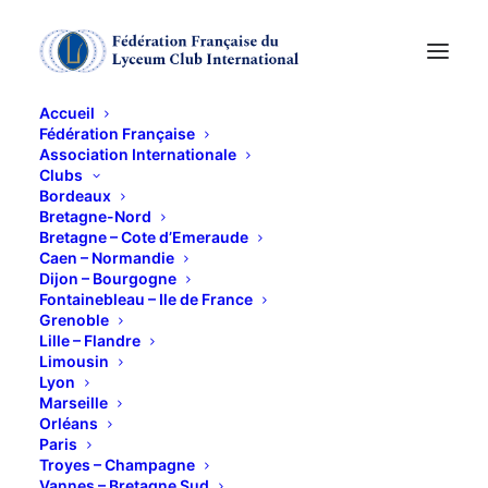
Accueil
Fédération Française
Association Internationale
Programme : Mai -
Clubs
Bordeaux
Juin 2025
Bretagne-Nord
Bretagne – Cote d’Emeraude
Caen – Normandie
Dijon – Bourgogne
15 AVRIL 2025
Fontainebleau – Ile de France
Grenoble
Lille – Flandre
Limousin
Lyon
Marseille
Orléans
Paris
Ce contenu est protégé par un mot de passe. Pour
Troyes – Champagne
le voir, veuillez saisir votre mot de passe ci-
Vannes – Bretagne Sud