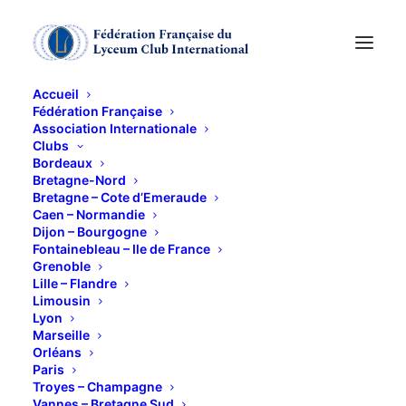
Accueil
Fédération Française
Association Internationale
Programme juin 2022
Clubs
Bordeaux
Bretagne-Nord
5 AVRIL 2022
Bretagne – Cote d’Emeraude
Caen – Normandie
Dijon – Bourgogne
Fontainebleau – Ile de France
Grenoble
Lille – Flandre
Limousin
Lyon
programme-juin-2022-pfd
Télécharger
Marseille
Orléans
Paris
Troyes – Champagne
Vannes – Bretagne Sud