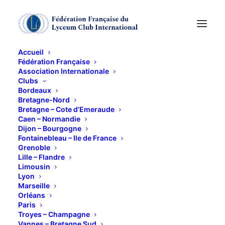
Accueil
Fédération Française
Association Internationale
PROGRAMME ETE et
Clubs
Bordeaux
SEPTEMBRE -
Bretagne-Nord
Bretagne – Cote d’Emeraude
Caen – Normandie
OCTOBRE 2021
Dijon – Bourgogne
Fontainebleau – Ile de France
Grenoble
10 JUILLET 2021
Lille – Flandre
Limousin
Lyon
Marseille
Orléans
Paris
Troyes – Champagne
PROGRAMME ETE et SEPTEMBRE -OCTOBRE 2021
Vannes – Bretagne Sud