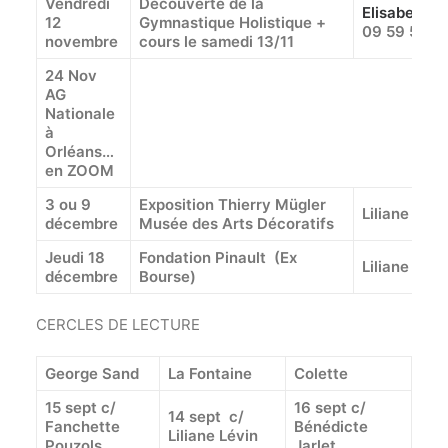
Vendredi
Découverte de la
Elisabeth
[B
12
Gymnastique Holistique +
09 59 58
novembre
cours le samedi 13/11
24 Nov
AG
Nationale
à
Orléans…
en ZOOM
3 ou 9
Exposition Thierry Mügler
Liliane Lév
décembre
Musée des Arts Décoratifs
Jeudi 18
Fondation Pinault (Ex
Liliane Lév
décembre
Bourse)
CERCLES DE LECTURE
George Sand
La Fontaine
Colette
15 sept c/
16 sept c/
14 sept c/
Fanchette
Bénédicte
Liliane Lévin
Pouzols
Jarlet