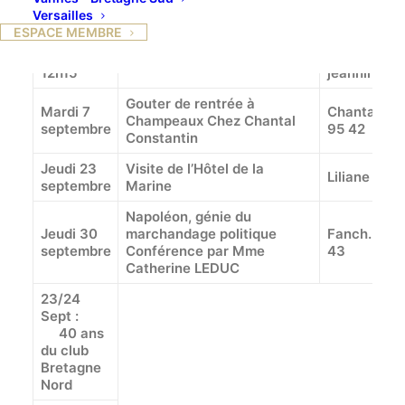
Versailles
ESPACE MEMBRE
Lundi 12
Jeannine Gr
Déjeuner de l’Amitié Au « 12
juillet
56
vin », à Blandy les Tours
12h15
jeannine.gr
Gouter de rentrée à
Mardi 7
Chantal Con
Champeaux Chez Chantal
septembre
95 42
Constantin
Jeudi 23
Visite de l’Hôtel de la
Liliane Lév
septembre
Marine
Napoléon, génie du
Jeudi 30
marchandage politique
Fanch. Pouz
septembre
Conférence par Mme
43
Catherine LEDUC
23/24
Sept :
40 ans
du club
Bretagne
Nord