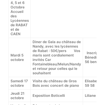
4, 5 et 6
Octobre
Accueil
des
Lycéennes
de RABAT
et de
CAEN
Diner de Gala au château de
Nandy, avec les lycéennes
de Rabat :
50€/pers
Vos
Inscription
Mardi 5
maris sont cordialement
Bénedicte J
octobre
invités Car
56 benedict
Fontainebleau/Melun/Nandy
et retour pour celles qui le
souhaitent
Samedi 17
Visite du château de Gros
Elisabeth K
octobre
Bois avec concert de piano
59 58
Jeudi 21
Exposition Boticelli
Liliane Lév
octobre