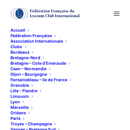
Accueil
Fédération Française
Association Internationale
Programme 2026
Clubs
Bordeaux
d'avril à juin
Bretagne-Nord
Bretagne – Cote d’Emeraude
Caen – Normandie
Dijon – Bourgogne
18 MAI 2026
Fontainebleau – Ile de France
Grenoble
Lille – Flandre
Limousin
Lyon
Marseille
Orléans
5 Programme 2èT 2026
Télécharger
Paris
Troyes – Champagne
Vannes – Bretagne Sud