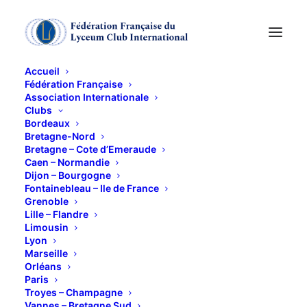
Accueil
Fédération Française
Association Internationale
Clubs
Bordeaux
Bretagne-Nord
MECENAT 2024
Bretagne – Cote d’Emeraude
Caen – Normandie
Dijon – Bourgogne
Fontainebleau – Ile de France
16 JUIN 2025
Grenoble
Lille – Flandre
Limousin
Lyon
Marseille
Orléans
Paris
Troyes – Champagne
Vannes – Bretagne Sud