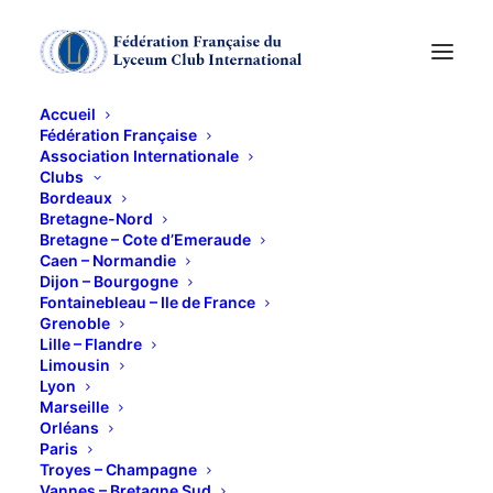
Accueil
Fédération Française
Association Internationale
Clubs
Marche vers la
Bordeaux
Bretagne-Nord
chapelle de Saint
Bretagne – Cote d’Emeraude
Caen – Normandie
Dijon – Bourgogne
Avoye
Fontainebleau – Ile de France
Grenoble
Lille – Flandre
24 SEPTEMBRE 2025
Limousin
Lyon
Marseille
Orléans
Paris
Troyes – Champagne
Vannes – Bretagne Sud