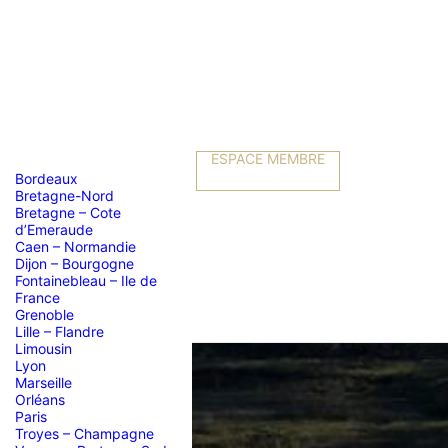
ESPACE MEMBRE
Bordeaux
Bretagne-Nord
Bretagne – Cote
d’Emeraude
Caen – Normandie
Dijon – Bourgogne
Fontainebleau – Ile de
France
Grenoble
Lille – Flandre
Limousin
Lyon
Marseille
Orléans
"Conleau"
Paris
Troyes – Champagne