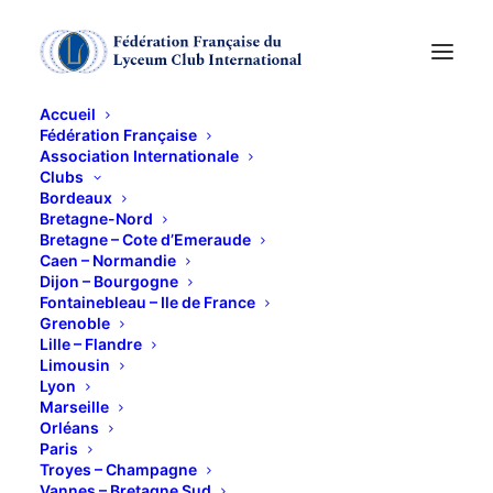
Accueil
Fédération Française
Association Internationale
Ludwig van
Clubs
Bordeaux
Beethoven
Bretagne-Nord
Bretagne – Cote d’Emeraude
Caen – Normandie
Dijon – Bourgogne
16 JANVIER 2015
Fontainebleau – Ile de France
Grenoble
Lille – Flandre
Limousin
Lyon
Marseille
Orléans
A 20h30
Paris
Troyes – Champagne
Production de l’Orchestre de Limoges et du Limousin
Vannes – Bretagne Sud