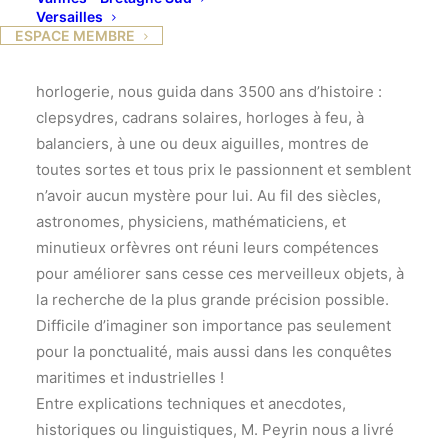
organisaient les travaux et les saisons aux
Versailles
ESPACE MEMBRE
instruments de mesure les plus complexes
Notre pilote, Jean-Marie Peyrin, expert en
horlogerie, nous guida dans 3500 ans d’histoire :
clepsydres, cadrans solaires, horloges à feu, à
balanciers, à une ou deux aiguilles, montres de
toutes sortes et tous prix le passionnent et semblent
n’avoir aucun mystère pour lui. Au fil des siècles,
astronomes, physiciens, mathématiciens, et
minutieux orfèvres ont réuni leurs compétences
pour améliorer sans cesse ces merveilleux objets, à
la recherche de la plus grande précision possible.
Difficile d’imaginer son importance pas seulement
pour la ponctualité, mais aussi dans les conquêtes
maritimes et industrielles !
Entre explications techniques et anecdotes,
historiques ou linguistiques, M. Peyrin nous a livré