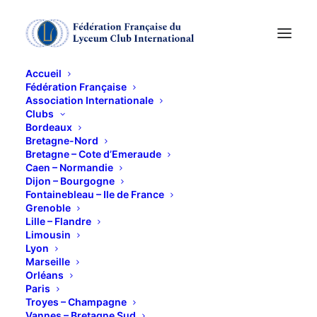
Accueil
Fédération Française
Association Internationale
Les pendules à l'heure
Clubs
Bordeaux
Bretagne-Nord
6 NOVEMBRE 2014
Bretagne – Cote d’Emeraude
Caen – Normandie
Dijon – Bourgogne
Fontainebleau – Ile de France
Grenoble
Lille – Flandre
Limousin
Lyon
Jeudi 6 Novembre, notre diner-conférence s’est
Marseille
transformé en un voyage dans le temps, et dans les
Orléans
Paris
mystérieux rouages de l’horlogerie, un
Troyes – Champagne
cheminement, des premiers calendriers qui
Vannes – Bretagne Sud