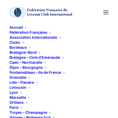
Accueil
Fédération Française
Association Internationale
« Les Palais des
Clubs
Bordeaux
Comestibles, Halles et
Bretagne-Nord
Bretagne – Cote d’Emeraude
Caen – Normandie
Marchés de la
Dijon – Bourgogne
Fontainebleau – Ile de France
Métropole Bordelaise
Grenoble
Lille – Flandre
XVIIIe-XXe siècle »
Limousin
Lyon
Marseille
9 AVRIL 2024
Orléans
Paris
Troyes – Champagne
Vannes – Bretagne Sud