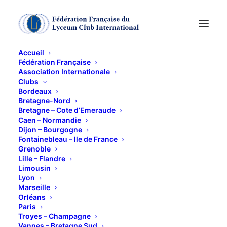
Accueil
Fédération Française
Association Internationale
Clubs
Les Femmes de
Bordeaux
Bretagne-Nord
l'Himalaya et Isabelle
Bretagne – Cote d’Emeraude
Caen – Normandie
Dijon – Bourgogne
Le Maître
Fontainebleau – Ile de France
Grenoble
Lille – Flandre
22 FÉVRIER 2025
Limousin
Lyon
Marseille
Orléans
Paris
Troyes – Champagne
Vannes – Bretagne Sud