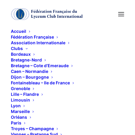
Accueil
Fédération Française
Association Internationale
Les centrales
Clubs
Bordeaux
nucléaires : principe,
Bretagne-Nord
Bretagne – Cote d’Emeraude
Caen – Normandie
filières,
Dijon – Bourgogne
Fontainebleau – Ile de France
fonctionnement,
Grenoble
Lille – Flandre
sûreté
Limousin
Lyon
Marseille
10 JANVIER 2025
Orléans
Paris
Troyes – Champagne
Vannes – Bretagne Sud