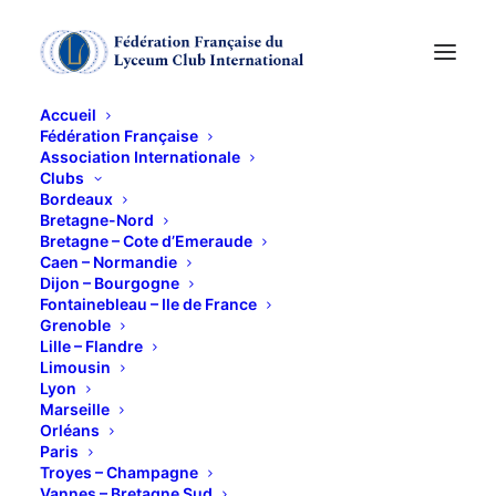
Accueil
Fédération Française
Association Internationale
« Le Malade
Clubs
Bordeaux
Imaginaire »
Bretagne-Nord
Bretagne – Cote d’Emeraude
Caen – Normandie
Dijon – Bourgogne
17 FÉVRIER 2015
Fontainebleau – Ile de France
Grenoble
Lille – Flandre
Limousin
Lyon
Marseille
Orléans
Mardi 17 février à 20h30.
Paris
Troyes – Champagne
Le Malade imaginaire de Molière
Vannes – Bretagne Sud