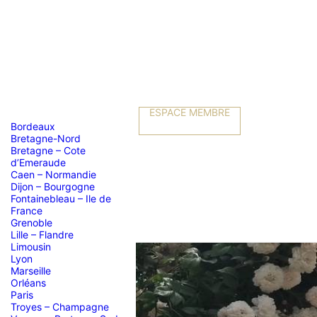
ESPACE MEMBRE
Bordeaux
Bretagne-Nord
Bretagne – Cote
d’Emeraude
Caen – Normandie
Dijon – Bourgogne
Fontainebleau – Ile de
France
Grenoble
Lille – Flandre
Limousin
Lyon
Marseille
Orléans
Paris
Troyes – Champagne