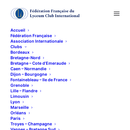
Accueil
Fédération Française
Association Internationale
Laurence
Clubs
Bordeaux
Lafanechère, une
Bretagne-Nord
Bretagne – Cote d’Emeraude
Caen – Normandie
chercheuse
Dijon – Bourgogne
Fontainebleau – Ile de France
charismatique
Grenoble
Lille – Flandre
Limousin
16 NOVEMBRE 2012
Lyon
Marseille
Orléans
Paris
Troyes – Champagne
Vannes – Bretagne Sud