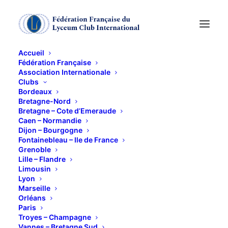
Accueil
Fédération Française
Association Internationale
L'Agenda, rentrée
Clubs
Bordeaux
2024
Bretagne-Nord
Bretagne – Cote d’Emeraude
Caen – Normandie
Dijon – Bourgogne
13 JUILLET 2024
Fontainebleau – Ile de France
Grenoble
Lille – Flandre
Limousin
Lyon
Marseille
Orléans
Paris
Ce contenu est protégé par un mot de passe. Pour
Troyes – Champagne
le voir, veuillez saisir votre mot de passe ci-
Vannes – Bretagne Sud