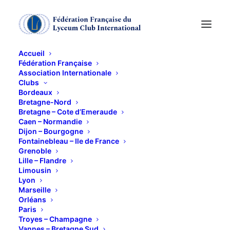
Accueil
Fédération Française
Association Internationale
La Traviata
Clubs
Bordeaux
Bretagne-Nord
2 AVRIL 2019
Bretagne – Cote d’Emeraude
Caen – Normandie
Dijon – Bourgogne
Fontainebleau – Ile de France
Grenoble
Lille – Flandre
Limousin
Lyon
opéra de Guiseppe VERDI avec
Marseille
la Fabrique Opéra, au Summum
Orléans
Paris
de Grenoble.
Troyes – Champagne
Vannes – Bretagne Sud