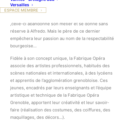
Un jeune homme issu d’une bonne famille
Versailles
provençale, Alfredo Germont, tombe amoureux d’une
ESPACE MEMBRE
courtisane en vue, Violetta. Sincèrement amoureuse
,celle-ci abandonne son métier et se donne sans
réserve à Alfredo. Mais le père de ce dernier
empêchera leur passion au nom de la respectabilité
bourgeoise…
Fidèle à son concept unique, la Fabrique Opéra
associe des artistes professionnels, habitués des
scènes nationales et internationales, à des lycéens
et apprentis de l’agglomération grenobloise. Ces
jeunes, encadrés par leurs enseignants et l’équipe
artistique et technique de la Fabrique Opéra
Grenoble, apportent leur créativité et leur savoir-
faire (réalisation des costumes, des coiffures, des
maquillages, des décors…).