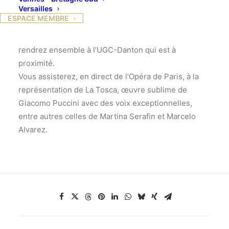
Versailles
Danton, animée par notre amie Edith Walter, qui,
ESPACE MEMBRE
dans un premier temps, présentera l’œuvre à 18h15
dans le salon du cinéma Panthéon, puis vous vous
rendrez ensemble à l’UGC-Danton qui est à
proximité.
Vous assisterez, en direct de l’Opéra de Paris, à la
représentation de La Tosca, œuvre sublime de
Giacomo Puccini avec des voix exceptionnelles,
entre autres celles de Martina Serafin et Marcelo
Alvarez.