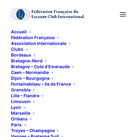
Accueil
Fédération Française
Association Internationale
La Tosca, première en
Clubs
Bordeaux
direct de l’Opéra de
Bretagne-Nord
Bretagne – Cote d’Emeraude
Caen – Normandie
Paris
Dijon – Bourgogne
Fontainebleau – Ile de France
Grenoble
16 OCTOBRE 2014
Lille – Flandre
Limousin
Lyon
Marseille
Orléans
Paris
Troyes – Champagne
Première rencontre du Cercle Viva l’Opéra à l’UGC-
Vannes – Bretagne Sud