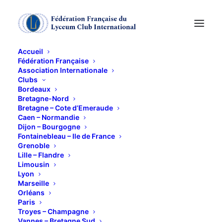
Accueil
Fédération Française
Association Internationale
Clubs
Bordeaux
La prison de Montluc
Bretagne-Nord
Bretagne – Cote d’Emeraude
Caen – Normandie
à Lyon
Dijon – Bourgogne
Fontainebleau – Ile de France
Grenoble
17 DÉCEMBRE 2021
Lille – Flandre
Limousin
Lyon
Marseille
Orléans
Paris
Troyes – Champagne
Vannes – Bretagne Sud