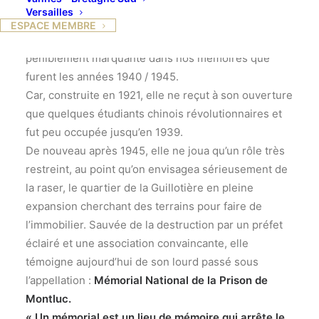
Versailles
On pourrait croire que cette prison n’aurait été
ESPACE MEMBRE
construite qu’à une seule fin : servir cette période si
péniblement marquante dans nos mémoires que
furent les années 1940 / 1945.
Car, construite en 1921, elle ne reçut à son ouverture
que quelques étudiants chinois révolutionnaires et
fut peu occupée jusqu’en 1939.
De nouveau après 1945, elle ne joua qu’un rôle très
restreint, au point qu’on envisagea sérieusement de
la raser, le quartier de la Guillotière en pleine
expansion cherchant des terrains pour faire de
l’immobilier. Sauvée de la destruction par un préfet
éclairé et une association convaincante, elle
témoigne aujourd’hui de son lourd passé sous
l’appellation :
Mémorial National de la Prison de
Montluc.
« Un mémorial est un lieu de mémoire qui arrête le