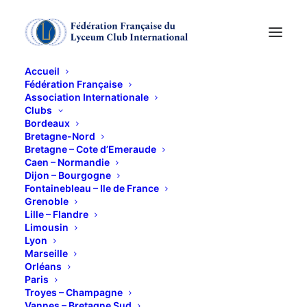
Accueil
Fédération Française
Association Internationale
La grimace du monde
Clubs
Bordeaux
Bretagne-Nord
9 AVRIL 2014
Bretagne – Cote d’Emeraude
Caen – Normandie
Dijon – Bourgogne
Fontainebleau – Ile de France
Grenoble
Lille – Flandre
Limousin
Lyon
Ce 9 Avril, c’est une exposition
Marseille
très originale, « le Fantastique
Orléans
Paris
entre Bosch, Bruegel et la Bande
Troyes – Champagne
Dessinée » que nous avons
Vannes – Bretagne Sud