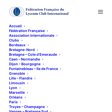
Accueil
Fédération Française
Association Internationale
Clubs
La définition du
Bordeaux
Bretagne-Nord
bonheur de Catherine
Bretagne – Cote d’Emeraude
Caen – Normandie
Dijon – Bourgogne
Cusset
Fontainebleau – Ile de France
Grenoble
Lille – Flandre
15 SEPTEMBRE 2022
Limousin
Lyon
Marseille
Orléans
Paris
Troyes – Champagne
Vannes – Bretagne Sud