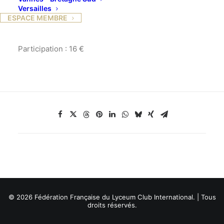
Versailles
plus secrets vous seront ouverts et commentés par
ESPACE MEMBRE
Jean-Jacques Serres, conférencier attaché au Palais
Garnier, chargé de la communication.
Participation : 16 €
© 2026 Fédération Française du Lyceum Club International. | Tous
droits réservés.