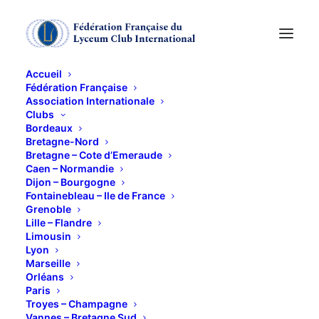
Accueil
Fédération Française
Association Internationale
"L'Opéra Garnier, des
Clubs
Bordeaux
sous-sols à la
Bretagne-Nord
Bretagne – Cote d’Emeraude
Caen – Normandie
Rotonde"
Dijon – Bourgogne
Fontainebleau – Ile de France
Grenoble
20 MARS 2014
Lille – Flandre
Limousin
Lyon
Marseille
Orléans
Paris
Troyes – Champagne
Comme vous ne l’avez jamais vu : les endroits les
Vannes – Bretagne Sud