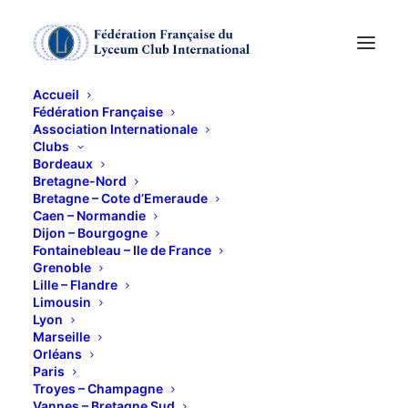
Accueil
Fédération Française
Association Internationale
Kfé-rencontres
Clubs
Bordeaux
Bretagne-Nord
6 JUIN 2014
Bretagne – Cote d’Emeraude
Caen – Normandie
Dijon – Bourgogne
Fontainebleau – Ile de France
Grenoble
Lille – Flandre
Limousin
Lyon
Marseille
Orléans
Paris
Troyes – Champagne
Vannes – Bretagne Sud