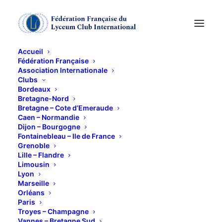
Accueil
Fédération Française
Association Internationale
KFé-Rencontres
Clubs
Bordeaux
Bretagne-Nord
4 OCTOBRE 2013
Bretagne – Cote d’Emeraude
Caen – Normandie
Dijon – Bourgogne
Fontainebleau – Ile de France
Grenoble
Lille – Flandre
Limousin
Lyon
10h à la table Ronde
Marseille
Orléans
Paris
Troyes – Champagne
Vannes – Bretagne Sud