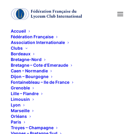
Accueil
Fédération Française
Association Internationale
KFé-rencontres
Clubs
Bordeaux
Bretagne-Nord
5 OCTOBRE 2012
Bretagne – Cote d’Emeraude
Caen – Normandie
Dijon – Bourgogne
Fontainebleau – Ile de France
Grenoble
Lille – Flandre
Limousin
Lyon
Rendez vous à 9h15. Signaler votre
Marseille
présence.
Orléans
Paris
Troyes – Champagne
Vannes – Bretagne Sud