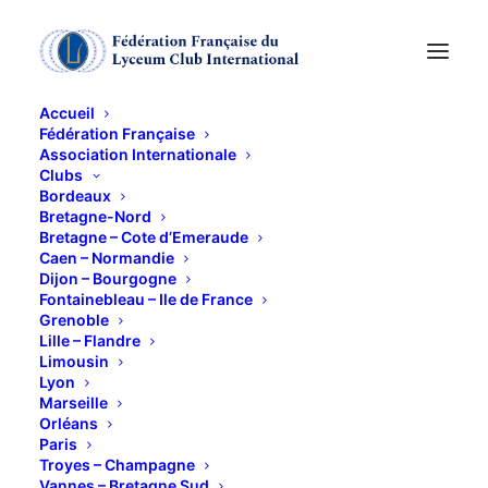
Accueil
Fédération Française
Association Internationale
KFé-Rencontres
Clubs
Bordeaux
Bretagne-Nord
2 MARS 2012
Bretagne – Cote d’Emeraude
Caen – Normandie
Dijon – Bourgogne
Fontainebleau – Ile de France
Grenoble
Lille – Flandre
Limousin
Lyon
9h15 « Pain & Cie »
Marseille
Orléans
Paris
Troyes – Champagne
Vannes – Bretagne Sud