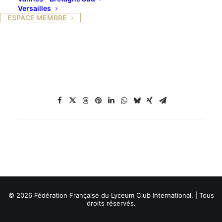
Versailles
livre « La beauté m’assassine ».
ESPACE MEMBRE
Roman autour de Delacroix, dans son
atelier, 1832.
© 2026 Fédération Française du Lyceum Club International. | Tous
droits réservés.