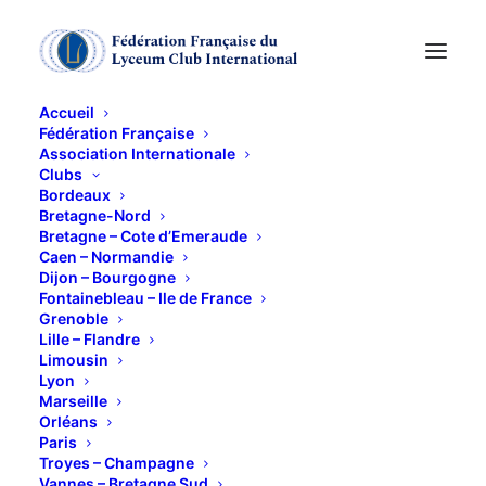
Accueil
Fédération Française
Association Internationale
KFé- Rencontres
Clubs
Bordeaux
exceptionnel...Apparte
Bretagne-Nord
Bretagne – Cote d’Emeraude
Caen – Normandie
Stendhal
Dijon – Bourgogne
Fontainebleau – Ile de France
Grenoble
1 FÉVRIER 2013
Lille – Flandre
Limousin
Lyon
Marseille
Orléans
Paris
Troyes – Champagne
Présentation par Michèle Tourneur de son
Vannes – Bretagne Sud