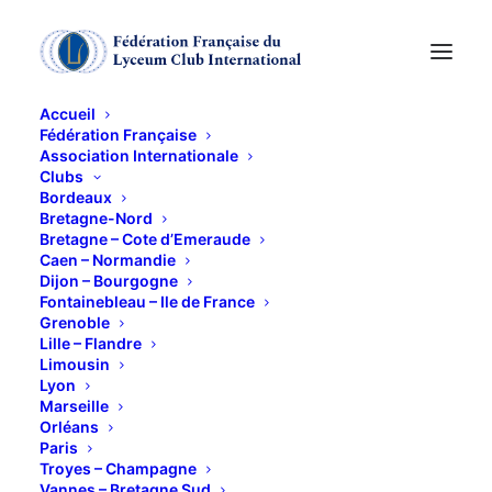
Accueil
Fédération Française
Association Internationale
JOURNEES
Clubs
Bordeaux
CULTURELLES
Bretagne-Nord
Bretagne – Cote d’Emeraude
Caen – Normandie
Dijon – Bourgogne
8 JUIN 2012
Fontainebleau – Ile de France
Grenoble
Lille – Flandre
Limousin
Lyon
Marseille
Orléans
JUBILE DU LYCEUM INTERNATIONAL DE SUISSE
Paris
Troyes – Champagne
Genève-Lausanne-Berne
Vannes – Bretagne Sud