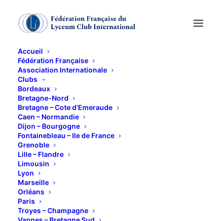
Accueil
Fédération Française
Association Internationale
Journée-rencontre
Clubs
Bordeaux
avec le club de Lyon
Bretagne-Nord
Bretagne – Cote d’Emeraude
Caen – Normandie
Dijon – Bourgogne
21 AVRIL 2011
Fontainebleau – Ile de France
Grenoble
Lille – Flandre
Limousin
Lyon
Marseille
Orléans
11h : Exposition « Le Génie de l’Orient » au Musée
Paris
des Beaux-Arts de Lyon :
Troyes – Champagne
Vannes – Bretagne Sud