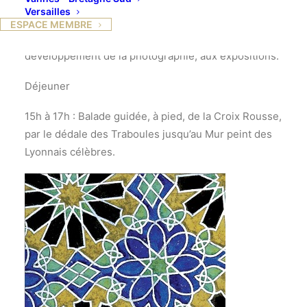
Au cours du XIXe siècle, l’Europe découvre les arts
Versailles
de l’Islam dont nous sommes aujourd’hui les
ESPACE MEMBRE
héritiers grâce aux voyages et expéditions, au
développement de la photographie, aux expositions.
Déjeuner
15h à 17h : Balade guidée, à pied, de la Croix Rousse,
par le dédale des Traboules jusqu’au Mur peint des
Lyonnais célèbres.