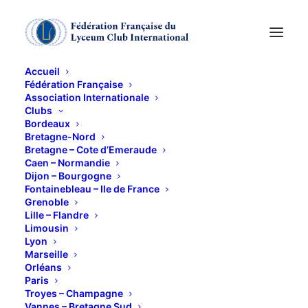
Accueil
Fédération Française
Association Internationale
Journée : la vie de
Clubs
Bordeaux
châteaux
Bretagne-Nord
Bretagne – Cote d’Emeraude
Caen – Normandie
Dijon – Bourgogne
27 SEPTEMBRE 2018
Fontainebleau – Ile de France
Grenoble
Lille – Flandre
Limousin
Lyon
Marseille
Orléans
Paris
Ce contenu est protégé par un mot de passe. Pour
Troyes – Champagne
le voir, veuillez saisir votre mot de passe ci-
Vannes – Bretagne Sud