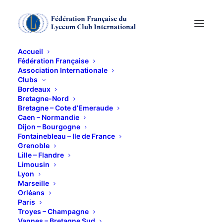
Accueil
Fédération Française
Association Internationale
Journée avec le club
Clubs
Bordeaux
de Lyon
Bretagne-Nord
Bretagne – Cote d’Emeraude
Caen – Normandie
Dijon – Bourgogne
30 JANVIER 2014
Fontainebleau – Ile de France
Grenoble
Lille – Flandre
Limousin
Lyon
Marseille
Orléans
10h30 musée Dini:
Paris
« Les lyonnais rencontrent l’Orient » : Dès le début
Troyes – Champagne
Vannes – Bretagne Sud