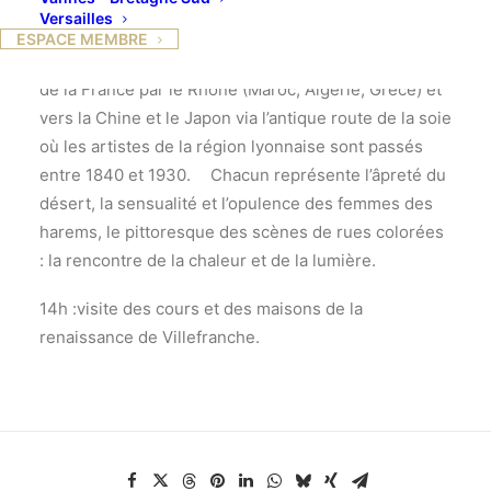
du XIXe siècle, des artistes développent un goût
Versailles
commun pour l’Orient. Les Lyonnais sont fascinés
ESPACE MEMBRE
d’emblée, du fait de l’ouverture vers les pays au sud
de la France par le Rhône (Maroc, Algérie, Grèce) et
vers la Chine et le Japon via l’antique route de la soie
où les artistes de la région lyonnaise sont passés
entre 1840 et 1930. Chacun représente l’âpreté du
désert, la sensualité et l’opulence des femmes des
harems, le pittoresque des scènes de rues colorées
: la rencontre de la chaleur et de la lumière.
14h :visite des cours et des maisons de la
renaissance de Villefranche.