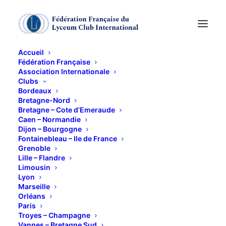
Accueil
Fédération Française
Association Internationale
Journée à Bourg sur
Clubs
Bordeaux
Gironde
Bretagne-Nord
Bretagne – Cote d’Emeraude
Caen – Normandie
Dijon – Bourgogne
5 JUIN 2018
Fontainebleau – Ile de France
Grenoble
Lille – Flandre
Limousin
Lyon
Marseille
Orléans
Paris
Ce contenu est protégé par un mot de passe. Pour
Troyes – Champagne
le voir, veuillez saisir votre mot de passe ci-
Vannes – Bretagne Sud