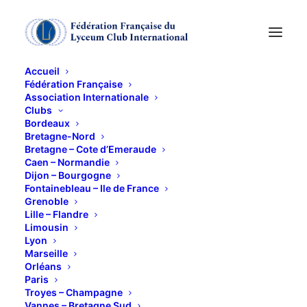
Accueil
Fédération Française
Association Internationale
Clubs
Bordeaux
Bretagne-Nord
FUKUTSU-EN
Bretagne – Cote d’Emeraude
Caen – Normandie
Dijon – Bourgogne
Fontainebleau – Ile de France
5 MAI 2023
Grenoble
Lille – Flandre
Limousin
Lyon
Marseille
Orléans
Paris
Troyes – Champagne
Vannes – Bretagne Sud