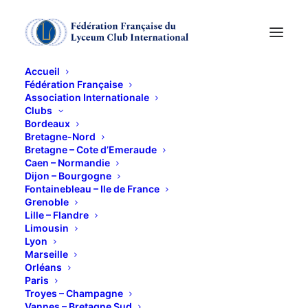
Accueil
Fédération Française
Association Internationale
Clubs
Bordeaux
Bretagne-Nord
Bretagne – Cote d’Emeraude
Caen – Normandie
Dijon – Bourgogne
Fontainebleau – Ile de France
Grenoble
Trésorière-adjointe
Lille – Flandre
Limousin
Lyon
Marseille
Orléans
Paris
Troyes – Champagne
Vannes – Bretagne Sud