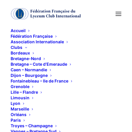
Accueil
Fédération Française
Association Internationale
Clubs
Bordeaux
Bretagne-Nord
Bretagne – Cote d’Emeraude
Caen – Normandie
Dijon – Bourgogne
Fontainebleau – Ile de France
Grenoble
Chargée du Protocole
Lille – Flandre
Limousin
Lyon
Marseille
Orléans
Paris
Troyes – Champagne
Vannes – Bretagne Sud