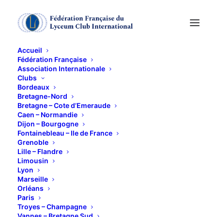
Accueil
Fédération Française
Association Internationale
Exposition "Madame
Clubs
Bordeaux
Grès, la couture à
Bretagne-Nord
Bretagne – Cote d’Emeraude
Caen – Normandie
l'oeuvre"
Dijon – Bourgogne
Fontainebleau – Ile de France
Grenoble
3 MAI 2011
Lille – Flandre
Limousin
Lyon
Marseille
Orléans
Paris
Troyes – Champagne
– Avec Christian Gros
Vannes – Bretagne Sud