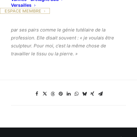
Versailles
–
Programmation du musée Galliera hors les murs,
ESPACE MEMBRE
avec la 1ère rétrospective parisienne consacrée à
Madame Grès (1903-1993). Maître de la couture vue
par ses pairs comme le génie tutélaire de la
profession. Elle disait souvent : « je voulais être
sculpteur. Pour moi, c’est la même chose de
travailler le tissu ou la pierre. »