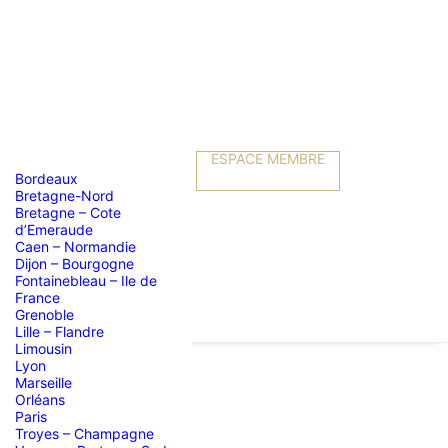
ESPACE MEMBRE
Bordeaux
Bretagne-Nord
Bretagne – Cote
d’Emeraude
Caen – Normandie
Dijon – Bourgogne
Fontainebleau – Ile de
France
Grenoble
Lille – Flandre
Limousin
Lyon
Marseille
Orléans
t l’Orient »
Paris
Troyes – Champagne