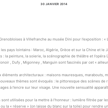
30 JANVIER 2014
Grenobloises à Villefranche au musée Dini pour l’exposition : « 
es pays lointains : Maroc, Algérie, Grèce et sur la Chine et le 
 : la peinture, la soierie, la scénographie de théâtre et l’opéra 
ir , Dufy , Migonney , Manguin sont fascinés par cet « ailleur
ux éléments architecturaux : maisons mauresques, marabouts, 
ouveaux thèmes sont évoqués : le pittoresque des scènes de ru
ges à l’encre sur leur visage. Une nouvelle sensualité apparaît 
 sont utilisées pour la mettre à l’honneur : lumière filtrée par 
u la « réserve » (on laisse du blanc sur la toile) pour rendre un