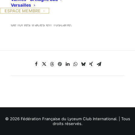
reste mystérieuse et fascine toujours. Sa religion
Versailles
étrangement fataliste, son écriture encore mal
ESPACE MEMBRE
décryptée, son raffinement très éclectique ont laissé
de fortes traces en Toscane.
© 2026 Fédération Française du Lyceum Club International. | Tous
droits réservés.