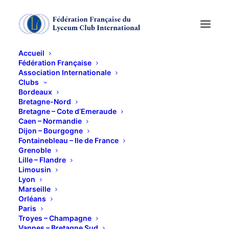
Accueil
Fédération Française
Association Internationale
Exposition "Les
Clubs
Bordeaux
Etrusques"
Bretagne-Nord
Bretagne – Cote d’Emeraude
Caen – Normandie
Dijon – Bourgogne
21 JANVIER 2014
Fontainebleau – Ile de France
Grenoble
Lille – Flandre
Limousin
Lyon
Marseille
Orléans
Avant les Romains étaient les Etrusques… Cette
Paris
civilisation phare de l’Antiquité, à l’origine de la nôtre,
Troyes – Champagne
Vannes – Bretagne Sud