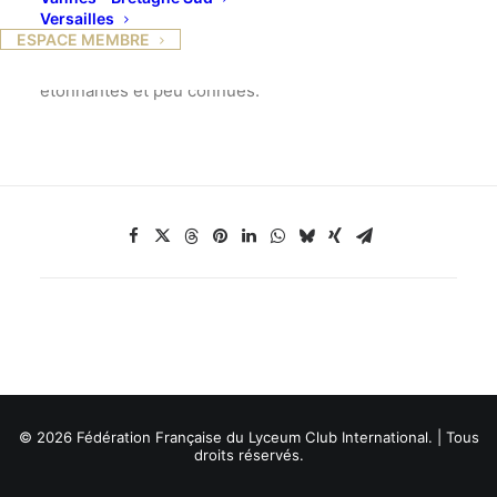
s’oppose ici celle de la vie ordinaire et grossière, de
Versailles
la misère et du vice, qui a fasciné les plus grands
ESPACE MEMBRE
artistes et donné naissance à des œuvres
étonnantes et peu connues.
© 2026 Fédération Française du Lyceum Club International. | Tous
droits réservés.