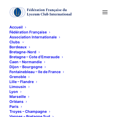
Accueil
Fédération Française
Association Internationale
Exposition "Les Bas-
Clubs
Bordeaux
fonds du Baroque"
Bretagne-Nord
Bretagne – Cote d’Emeraude
Caen – Normandie
Dijon – Bourgogne
7 AVRIL 2015
Fontainebleau – Ile de France
Grenoble
Lille – Flandre
Limousin
Lyon
Marseille
Orléans
avec Hélène Norloff
Paris
C’est l’envers du décor : À la Rome fastueuse
Troyes – Champagne
Vannes – Bretagne Sud