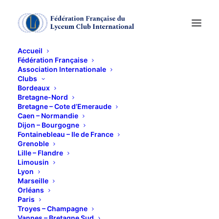
Accueil
Fédération Française
Association Internationale
Exposition : « la
Clubs
Bordeaux
pointe et l’ombre »
Bretagne-Nord
Bretagne – Cote d’Emeraude
Caen – Normandie
Dijon – Bourgogne
15 MAI 2014
Fontainebleau – Ile de France
Grenoble
Lille – Flandre
Limousin
Lyon
Marseille
Orléans
Présentation des dessins
Paris
nordiques du Musée de Grenoble
Troyes – Champagne
Vannes – Bretagne Sud