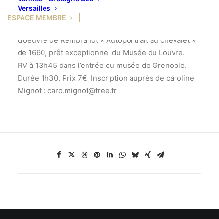
sur près de 3 siècles (école
Versailles
hollandaise, flamande et allemande).
ESPACE MEMBRE
En écho à cette exposition, présentation d’un chef
d’oeuvre de Rembrandt « Autoportrait au chevalet »
de 1660, prêt exceptionnel du Musée du Louvre.
RV à 13h45 dans l’entrée du musée de Grenoble.
Durée 1h30. Prix 7€. Inscription auprès de caroline
Mignot : caro.mignot@free.fr