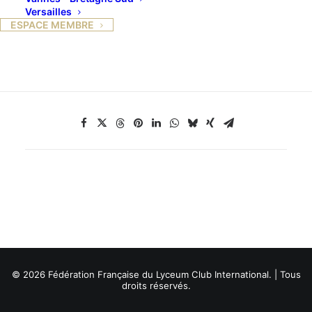
Versailles
l’Obélisque et le roman fleuve de son voyage, dont
ESPACE MEMBRE
l’histoire a commencé avec Bonaparte.
© 2026 Fédération Française du Lyceum Club International. | Tous
droits réservés.