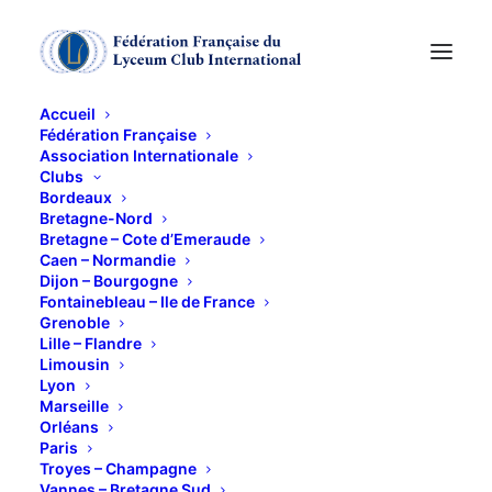
Accueil
Fédération Française
Association Internationale
Exposition "La grand
Clubs
Bordeaux
voyage de
Bretagne-Nord
Bretagne – Cote d’Emeraude
Caen – Normandie
l'Obélisque"
Dijon – Bourgogne
Fontainebleau – Ile de France
Grenoble
5 MARS 2014
Lille – Flandre
Limousin
Lyon
Marseille
Orléans
Paris
Troyes – Champagne
De Louxor à Paris : les conditions d’acquisition de
Vannes – Bretagne Sud